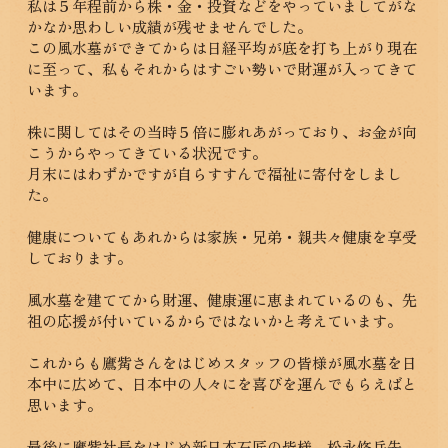
私は５年程前から株・金・投資などをやっていましてがな
かなか思わしい成績が残せませんでした。
この風水墓ができてからは日経平均が底を打ち上がり現在
に至って、私もそれからはすごい勢いで財運が入ってきて
います。
株に関してはその当時５倍に膨れあがっており、お金が向
こうからやってきている状況です。
月末にはわずかですが自らすすんで福祉に寄付をしまし
た。
健康についてもあれからは家族・兄弟・親共々健康を享受
しております。
風水墓を建ててから財運、健康運に恵まれているのも、先
祖の応援が付いているからではないかと考えています。
これからも鷹觜さんをはじめスタッフの皆様が風水墓を日
本中に広めて、日本中の人々にを喜びを運んでもらえばと
思います。
最後に鷹觜社長をはじめ新日本石匠の皆様、松永修岳先