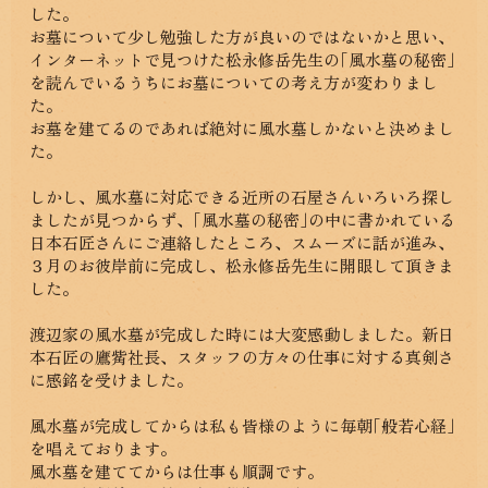
した。
お墓について少し勉強した方が良いのではないかと思い、
インターネットで見つけた松永修岳先生の｢風水墓の秘密｣
を読んでいるうちにお墓についての考え方が変わりまし
た。
お墓を建てるのであれば絶対に風水墓しかないと決めまし
た。
しかし、風水墓に対応できる近所の石屋さんいろいろ探し
ましたが見つからず、｢風水墓の秘密｣の中に書かれている
日本石匠さんにご連絡したところ、スムーズに話が進み、
３月のお彼岸前に完成し、松永修岳先生に開眼して頂きま
した。
渡辺家の風水墓が完成した時には大変感動しました。新日
本石匠の鷹觜社長、スタッフの方々の仕事に対する真剣さ
に感銘を受けました。
風水墓が完成してからは私も皆様のように毎朝｢般若心経｣
を唱えております。
風水墓を建ててからは仕事も順調です。