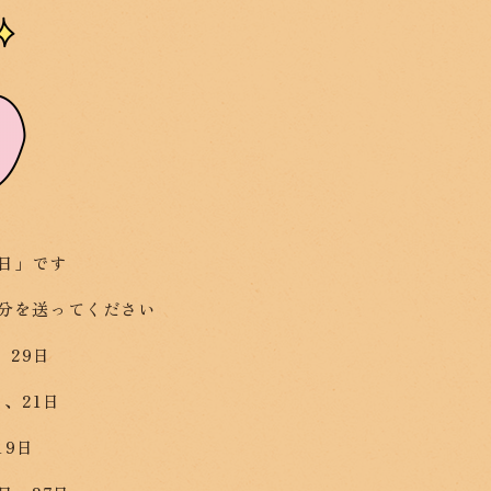
日」です
分を送ってください
、29日
日、21日
19日