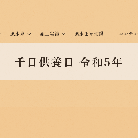
風水墓
施工実績
風水まめ知識
コンテ
千日供養日 令和5年