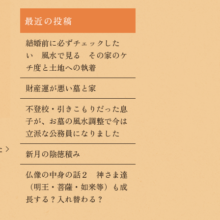
結婚前に必ずチェックした
い 風水で見る その家のケ
チ度と土地への執着
財産運が悪い墓と家
不登校・引きこもりだった息
子が、お墓の風水調整で今は
立派な公務員になりました
た
新月の陰徳積み
仏像の中身の話２ 神さま達
（明王・菩薩・如来等）も成
長する？入れ替わる？