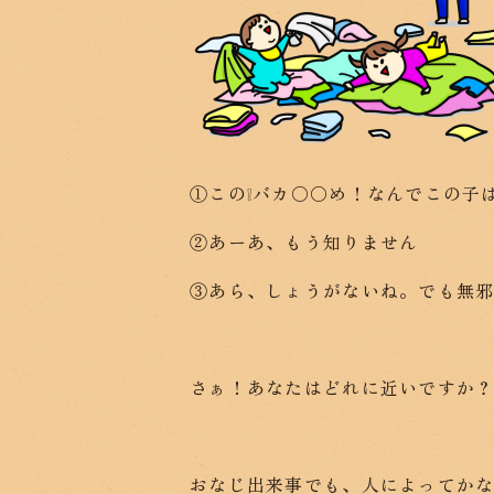
①この❕バカ〇〇め！なんでこの子
②あーあ、もう知りません
③あら、しょうがないね。でも無
さぁ！あなたはどれに近いですか
おなじ出来事でも、人によってか