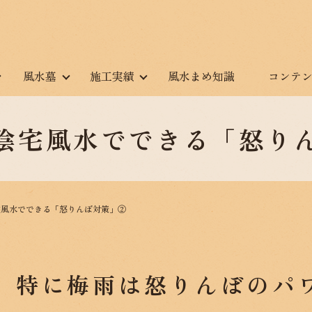
風水墓
施工実績
風水まめ知識
コンテ
陰宅風水でできる「怒り
宅風水でできる「怒りんぼ対策」②
、特に梅雨は怒りんぼのパ