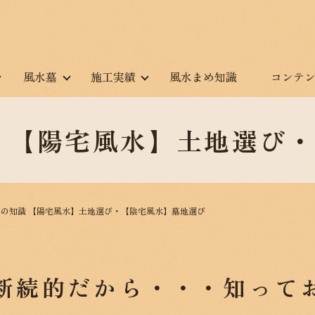
風水墓
施工実績
風水まめ知識
コンテ
 【陽宅風水】土地選び
の知識 【陽宅風水】土地選び・【陰宅風水】墓地選び
断続的だから・・・知って