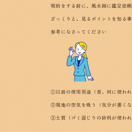
契約をする前に、風水師に鑑定依
ざっくりと、見るポイントを知る
参考になさってください
①以前の使用用途（昔、何に使わ
②現地の空気を吸う（気分が悪くな
③土質（ゴミ混じりの砂利が使わ